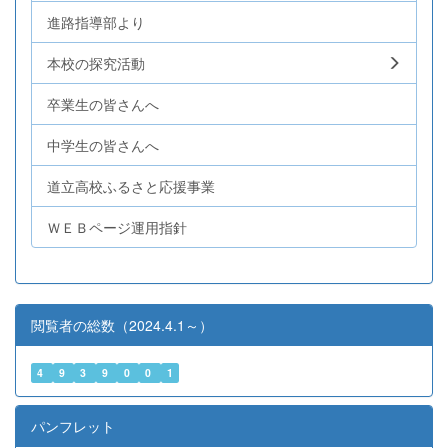
進路指導部より
本校の探究活動
卒業生の皆さんへ
中学生の皆さんへ
道立高校ふるさと応援事業
ＷＥＢページ運用指針
閲覧者の総数（2024.4.1～）
4
9
3
9
0
0
1
パンフレット