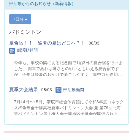
部活動からのお知らせ（新着情報）
7日分
バドミントン
夏合宿！！ 酷暑の夏はどこへ？！
08/03
部活動顧問
今年も、学校の隣にある記念館で1泊2日の夏合宿を行いま
した。 例年であれば暑さとの戦いともいえる夏合宿です
が、今年は冷夏のおかげで過ごしやすく、集中力が途切れ
ることなく練習に取り組むことができました。 練習後には
突然の雨に見舞われ、急遽、焼肉を記念館の玄関スペース
夏季大会結果
08/03
部活動顧問
で行うことになりました。33人があのスペースに集まるこ
ととなり、とても手狭ではありましたが、それもまた良い
7月14日〜15日、帯広市総合体育館にて令和8年度ヨネック
思い出となりました。 翌朝もあいにくの雨となり、恒例と
ス杯争奪全十勝高校夏季バドミントン大会 兼 第79回北海
なっている帯広卸売市場までのランニングは実施できませ
道バドミントン選手権大会十勝地区予選会が開催されまし
んでした。しかし、怪我の功名と言うべきでしょうか、そ
た。結果は以下の通りです。 1部女子ダブルス 金曽河
の分生まれた時間を有効に活用し、新世代によるミーティ
西 5位 1部女子シングルス 金曽 8位 河西 9
ングを行うことができました。 夏休み中に帰省される際
位 丹 9位 山本 9位 2部男子ダブルス 中井川