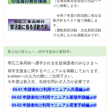
（北海道教育委員会の当該ペー
ジに移動します）
令和７年度の部活動に係る活
動方針をＰＤＦ版で掲載しま
す。
（運動系部活動・文化系部活動
でも同じものを掲載済みです）
新入生の皆さんへ（就学支援金の書類等）
帯広三条高校へ通学される生徒保護者のみなさまへ
就学支援金に関するマニュアルを掲載しております。
e-shienへの入力の際にご活用下さい。
今年度は新入生、在校生問わず入力が必要です。
・
04-01 申請者向け利用マニュアル共通編.pdf
・
04-02 申請者向け利用マニュアル新規申請編.pdf
・
04-03 申請者向け利用マニュアル変更手続編.pdf