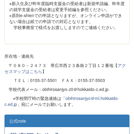
※新入生及び昨年度臨時支援金の受給者は新規申請編、昨年度
の就学支援金の受給者は変更手続編を参照ください。
※原則e-shienでの申請となりますが、オンライン申請ができ
ない場合は紙での申請での対応となります。
学校事務室で様式をお渡ししますのでご連絡ください。
所在地・連絡先
〒０８０－２４７３ 帯広市西２３条南２丁目１２番地【
アク
セスマップはこちら
】
ＴＥＬ：0155-37-5501 ＦＡＸ：0155-37-5503
学校代表メール：obihirosanjyo-z0＠hokkaido-c.ed.jp
※学校閉庁時の緊急連絡は「
obihirosanjyo＠ml.hokkaido-
c.ed.jp
」宛にメールでお願いします。
公式note