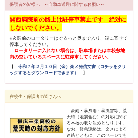
は、ぜひ練習に顔を出してください。部員一同、皆さんに
保護者の皆様へ ～自動車送迎に関するお願い～
神谷 3位 2部女子ダブルス 丹大平 準優勝 多くの1年生
お会いできることを楽しみにしています。 来週、河西・金
にとっては初めての大会でした。女子は1部2部ともに入賞
曽ベアが8月13日から北ガスアリーナで開催される全道大
できたことは今後につながる明るい材料となりました。他
開西病院前の路上は駐停車禁止です。絶対に
会に出場します。次回の本校の試合は、9月12日・13日に
の選手にとっても春季大会や高体連以来の公式戦で、この
開催される秋季大会です。 今後とも変わらぬご支援、ご声
しないでください。
夏の課題を見つけることができる大会となりました。今回
援のほど、どうぞよろしくお願いいたします。
の大会で学んだことを活かして夏休みの練習や合宿にも取
※玄関前のロータリーはぐるっと奥まで入り、端に寄せて
り組んでいきます。 5位に入賞し、全道大会出場を決めた
停車してください。
金曽河西は8月13日から札幌市で行われる北海道選手権に
ロータリーに入れない場合は、駐車場または本校敷地
出場します｡ これからも応援のほどよろしくお願いしま
内の空いているスペースに駐停車してください。
す！
【
令和７年２月１０日（金）楽メ発信文書（コチラをクリ
ックするとダウンロードできます）
】
在校生・保護者の皆さんへ
豪雨・暴風雨・暴風雪等、荒
天時（地震含む）の対応に関す
る本校の取り決めとなります。
なお、緊急連絡は、楽メによる
連絡とともに、このページでも